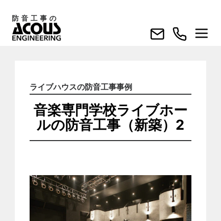
コ
防音工事の
ン
テ
ン
ツ
へ
ス
ライブハウスの防音工事事例
キ
音楽専門学校ライブホー
ッ
ルの防音工事（新築）2
プ