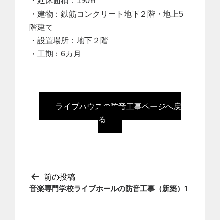
・延床面積：190㎡
・建物：鉄筋コンクリート地下２階・地上5
階建て
・設置場所：地下２階
・工期：6カ月
ライブハウスの防音工事ページへ戻
る
投
前の投稿
音楽専門学校ライブホールの防音工事（新築）1
稿
ナ