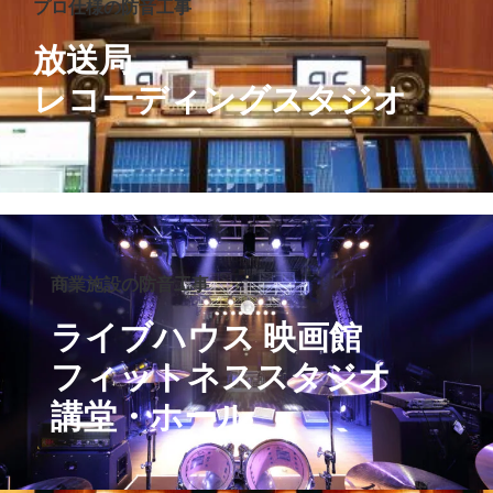
プロ仕様の防音工事
放送局
レコーディングスタジオ
商業施設の防音工事
ライブハウス 映画館
フィットネススタジオ
講堂・ホール