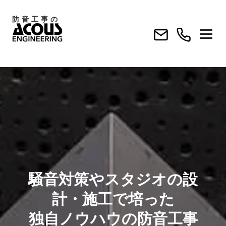
コ
防音工事の
ン
テ
ン
ツ
へ
ス
キ
ッ
プ
騒音対策やスタジオの設
計・施工で培った
独自ノウハウの防音工事